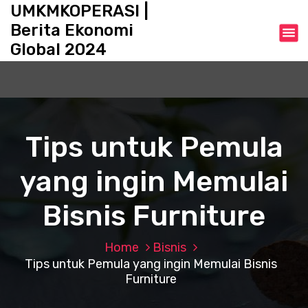
S
UMKMKOPERASI |
k
Berita Ekonomi
i
Global 2024
p
t
o
c
o
n
Tips untuk Pemula
t
e
yang ingin Memulai
n
t
Bisnis Furniture
Home
Bisnis
Tips untuk Pemula yang ingin Memulai Bisnis
Furniture